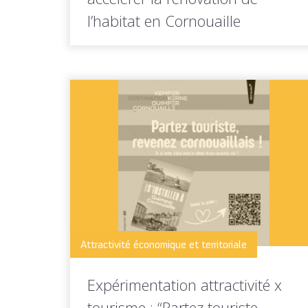
l’habitat en Cornouaille
Depuis 10 ans, un service public au plus près
des habitants Depuis...
LIRE LA
Toutes les actus de cette
SUITE
rubrique
Attractivité économique et territoriale
Expérimentation attractivité x
tourisme : “Partez touriste,