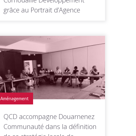
grâce au Portrait d’Agence
À quoi sert Quimper Cornouaille
Développement ? Quelles sont ses
missions, ses...
LIRE LA
Toutes les actus de cette
SUITE
rubrique
Aménagement
QCD accompagne Douarnenez
Communauté dans la définition