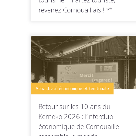
revenez Cornouaillais ! *”
"Et si les vacances étaient le meilleur
moment pour parler d'installation ?"...
LIRE LA
Toutes les actus de cette
SUITE
rubrique
Attractivité économique et territoriale
Retour sur les 10 ans du
Kerneko 2026 : l’Interclub
économique de Cornouaille