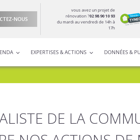
vous avez un projet de
rénovation ?
02 98 90 10 93
CTEZ-NOUS
du mardi au vendredi de 14h à
17h
GENDA
EXPERTISES & ACTIONS
DONNÉES & P
DU TERRITOIRE
ÉCONOMIQUE ET TERRITORIALE
UROPÉENS TERRITORIALISÉS
ACTIONS À L’ÉCHELLE CORNOUAILLAISE
ACTIONS POUR LE COMPTE DES PARTENAIRES
IALISTE DE LA COMM
RE NOS ACTIONS DE