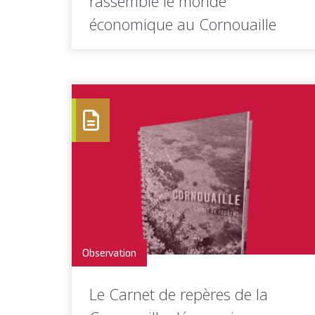
rassemble le monde
économique au Cornouaille
Partenaire de l'Interclub économique de
Cornouaille, Quimper Cornouaille
Développement était présente lors...
LIRE LA
Toutes les actus de cette
SUITE
rubrique
Observation
Le Carnet de repères de la