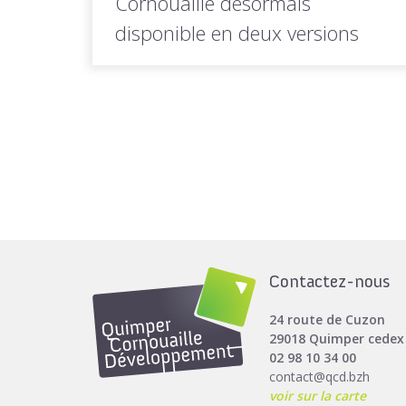
Cornouaille désormais
disponible en deux versions
À l'occasion du renouvellement de sa
gouvernance, Quimper Cornouaille
Développement a conçu...
LIRE LA
Toutes les actus de cette
SUITE
rubrique
Contactez-nous
24 route de Cuzon
29018 Quimper cedex
02 98 10 34 00
contact@qcd.bzh
voir sur la carte