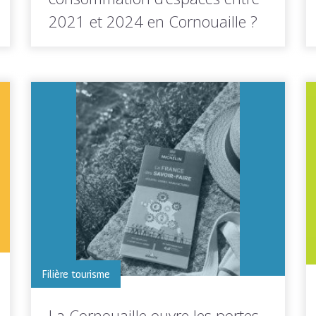
2021 et 2024 en Cornouaille ?
La publication du millésime 2024 du Mode
d'Occupation du Sol (MOS) breton...
LIRE LA
Toutes les actus de cette
SUITE
rubrique
Filière tourisme
La Cornouaille ouvre les portes