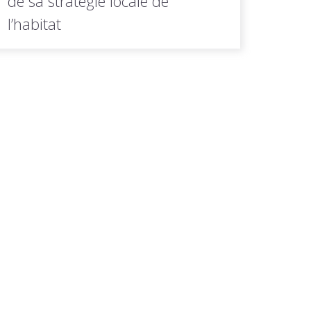
de sa stratégie locale de
l’habitat
En tant qu'agence d'urbanisme au service
des collectivités de Cornouaille, Quimper
Cornouaille...
LIRE LA
Toutes les actus de cette
SUITE
rubrique