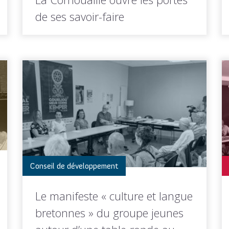
de ses savoir-faire
Industries, conserveries, distilleries,
biscuiteries ou producteurs locaux… En
Cornouaille, de nombreuses entreprises...
LIRE LA
Toutes les actus de cette
SUITE
rubrique
Conseil de développement
Le manifeste « culture et langue
bretonnes » du groupe jeunes