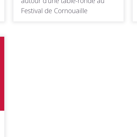
autour d’une table-ronde au
Festival de Cornouaille
À l'invitation du Festival de Cornouaille, le
groupe jeunes du Conseil de...
LIRE LA
Toutes les actus de cette
SUITE
rubrique