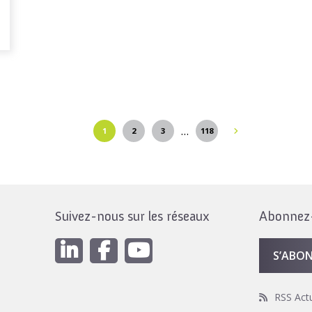
…
1
2
3
118
Suivez-nous sur les réseaux
Abonnez-v
S’ABO
RSS Act