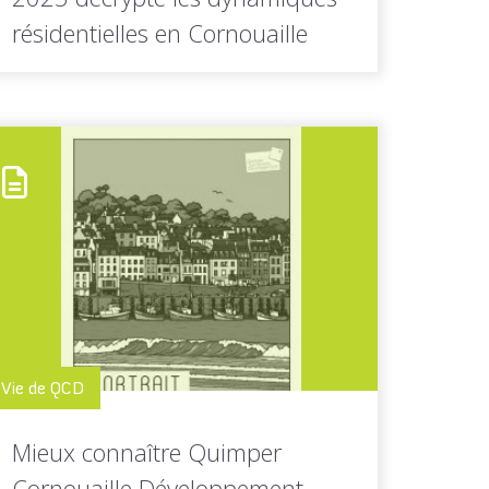
résidentielles en Cornouaille
Quelle est la composition du parc de
logements en Cornouaille ? Comment...
LIRE LA
Toutes les actus de cette
SUITE
rubrique
Vie de QCD
Mieux connaître Quimper
Cornouaille Développement